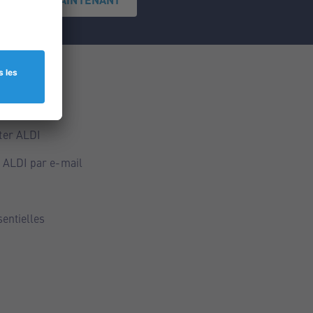
ce
ALDI
ter ALDI
 ALDI par e-mail
sentielles