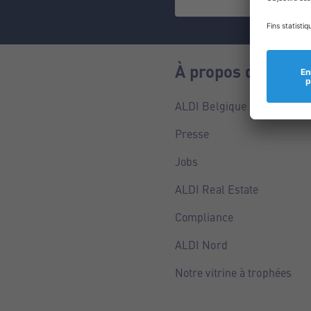
À propos de nous
ALDI Belgique
Presse
Jobs
ALDI Real Estate
Compliance
ALDI Nord
Notre vitrine à trophées