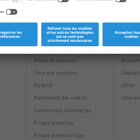
Informations
Servi
Magasins
Points 
Modes de paiement
Newslet
Foire aux questions
Dépliant
Garantie
Offres
Paramètres des cookies
Infos es
Coordonnées d'entreprise
Privacy protection
Privacy protection App