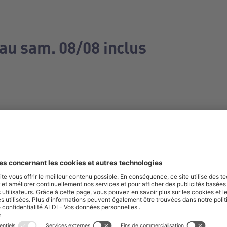
 au sam. 08/08 inclus
e manquez aucune de nos offres.
S