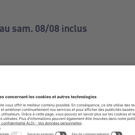
 au sam. 08/08 inclus
e manquez aucune de nos offres.
S