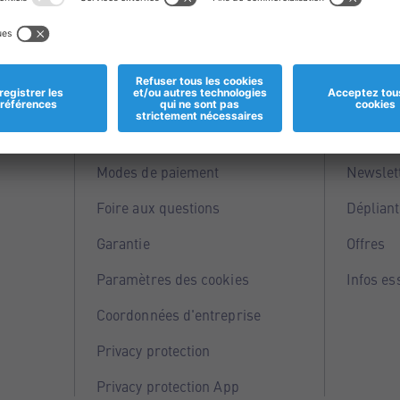
Informations
Servi
Magasins
Points 
Modes de paiement
Newslet
Foire aux questions
Dépliant
Garantie
Offres
Paramètres des cookies
Infos es
Coordonnées d'entreprise
Privacy protection
Privacy protection App