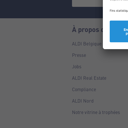
À propos de nous
ALDI Belgique
Presse
Jobs
ALDI Real Estate
Compliance
ALDI Nord
Notre vitrine à trophées