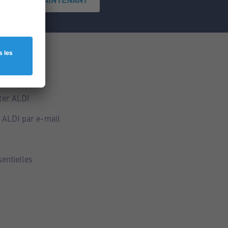
ce
ALDI
ter ALDI
 ALDI par e-mail
sentielles