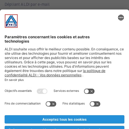
Dépliant ALDI par e-mail
Offres
Infos essentielles
Suivez ALDI Belgique
Textes marqués d'un astérisque et mentions légales
* Nous vendons ces articles temporairement et jusqu'à
épuisement des stocks. Nous comptons sur votre compréhension
au cas où, malgré le planning bien étudié, nous serions
prématurément en rupture de stock. Prix Recupel et TVA incl.
** Sur ce site, l’utilisation de la forme masculine a été adoptée