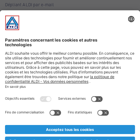
Dépliant ALDI par e-mail
Offres
Infos essentielles
Suivez ALDI Belgique
Textes marqués d'un astérisque et mentions légales
* Nous vendons ces articles temporairement et jusqu'à
épuisement des stocks. Nous comptons sur votre compréhension
au cas où, malgré le planning bien étudié, nous serions
prématurément en rupture de stock. Prix Recupel et TVA incl.
** Sur ce site, l’utilisation de la forme masculine a été adoptée