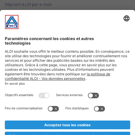
Dépliant ALDI par e-mail
Offres
Infos essentielles
Suivez ALDI Belgique
Textes marqués d'un astérisque et mentions légales
* Nous vendons ces articles temporairement et jusqu'à
épuisement des stocks. Nous comptons sur votre compréhension
au cas où, malgré le planning bien étudié, nous serions
prématurément en rupture de stock. Prix Recupel et TVA incl.
** Sur ce site, l’utilisation de la forme masculine a été adoptée