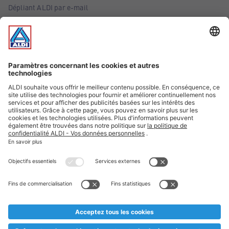
Dépliant ALDI par e-mail
Offres
Infos essentielles
Suivez ALDI Belgique
Textes marqués d'un astérisque et mentions légales
* Nous vendons ces articles temporairement et jusqu'à
épuisement des stocks. Nous comptons sur votre compréhension
au cas où, malgré le planning bien étudié, nous serions
prématurément en rupture de stock. Prix Recupel et TVA incl.
** Sur ce site, l’utilisation de la forme masculine a été adoptée