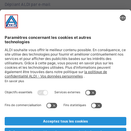
Dépliant ALDI par e-mail
Offres
Infos essentielles
Suivez ALDI Belgique
Textes marqués d'un astérisque et mentions légales
* Nous vendons ces articles temporairement et jusqu'à
épuisement des stocks. Nous comptons sur votre compréhension
au cas où, malgré le planning bien étudié, nous serions
prématurément en rupture de stock. Prix Recupel et TVA incl.
** Sur ce site, l’utilisation de la forme masculine a été adoptée