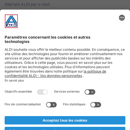
Dépliant ALDI par e-mail
Offres
Infos essentielles
Suivez ALDI Belgique
Textes marqués d'un astérisque et mentions légales
* Nous vendons ces articles temporairement et jusqu'à
épuisement des stocks. Nous comptons sur votre compréhension
au cas où, malgré le planning bien étudié, nous serions
prématurément en rupture de stock. Prix Recupel et TVA incl.
** Sur ce site, l’utilisation de la forme masculine a été adoptée