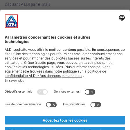
Dépliant ALDI par e-mail
Offres
Infos essentielles
Suivez ALDI Belgique
Textes marqués d'un astérisque et mentions légales
* Nous vendons ces articles temporairement et jusqu'à
épuisement des stocks. Nous comptons sur votre compréhension
au cas où, malgré le planning bien étudié, nous serions
prématurément en rupture de stock. Prix Recupel et TVA incl.
** Sur ce site, l’utilisation de la forme masculine a été adoptée