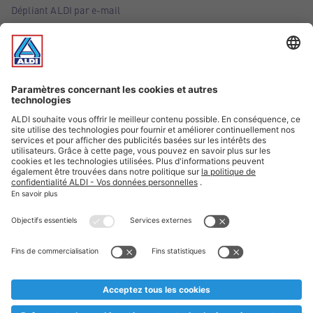
Dépliant ALDI par e-mail
Offres
Infos essentielles
Suivez ALDI Belgique
Textes marqués d'un astérisque et mentions légales
* Nous vendons ces articles temporairement et jusqu'à
épuisement des stocks. Nous comptons sur votre compréhension
au cas où, malgré le planning bien étudié, nous serions
prématurément en rupture de stock. Prix Recupel et TVA incl.
** Sur ce site, l’utilisation de la forme masculine a été adoptée