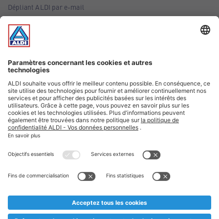
Dépliant ALDI par e-mail
Offres
Infos essentielles
Suivez ALDI Belgique
Textes marqués d'un astérisque et mentions légales
* Nous vendons ces articles temporairement et jusqu'à
épuisement des stocks. Nous comptons sur votre compréhension
au cas où, malgré le planning bien étudié, nous serions
prématurément en rupture de stock. Prix Recupel et TVA incl.
** Sur ce site, l’utilisation de la forme masculine a été adoptée