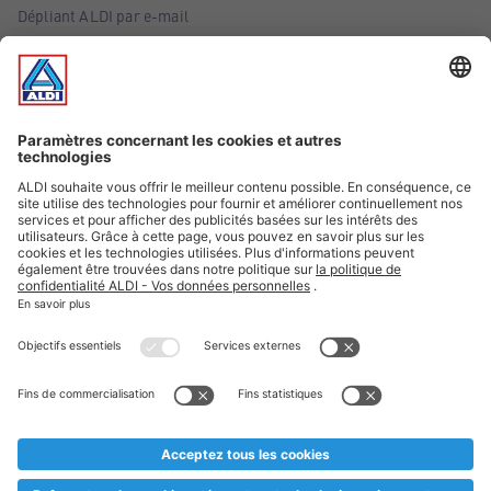
Dépliant ALDI par e-mail
Offres
Infos essentielles
Suivez ALDI Belgique
Textes marqués d'un astérisque et mentions légales
* Nous vendons ces articles temporairement et jusqu'à
épuisement des stocks. Nous comptons sur votre compréhension
au cas où, malgré le planning bien étudié, nous serions
prématurément en rupture de stock. Prix Recupel et TVA incl.
** Sur ce site, l’utilisation de la forme masculine a été adoptée