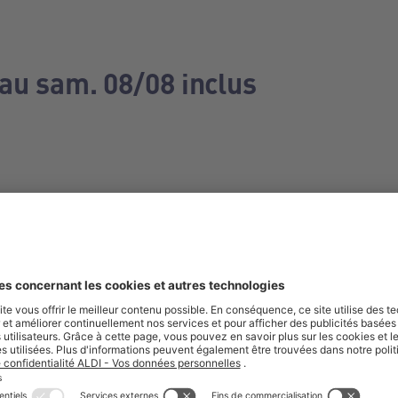
 au sam. 08/08 inclus
e manquez aucune de nos offres.
S