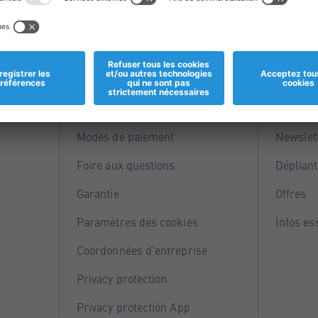
Informations
Servi
Magasins
Points 
Modes de paiement
Newslet
Foire aux questions
Dépliant
Garantie
Offres
Paramètres des cookies
Infos es
Coordonnées d'entreprise
Privacy protection
Privacy protection App