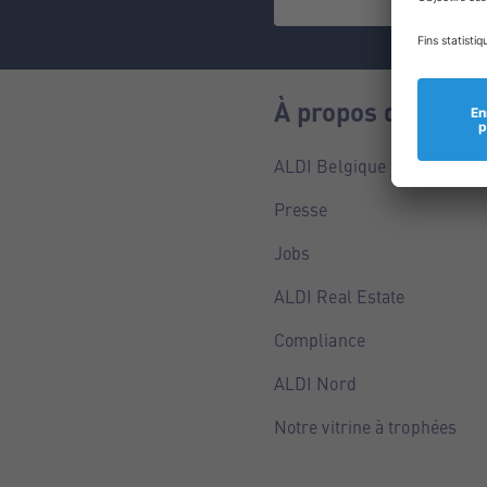
À propos de nous
ALDI Belgique
Presse
Jobs
ALDI Real Estate
Compliance
ALDI Nord
Notre vitrine à trophées