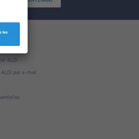
ce
ALDI
ter ALDI
 ALDI par e-mail
sentielles