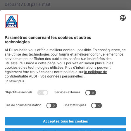
Dépliant ALDI par e-mail
Offres
Infos essentielles
Suivez ALDI Belgique
Textes marqués d'un astérisque et mentions légales
* Nous vendons ces articles temporairement et jusqu'à
épuisement des stocks. Nous comptons sur votre compréhension
au cas où, malgré le planning bien étudié, nous serions
prématurément en rupture de stock. Prix Recupel et TVA incl.
** Sur ce site, l’utilisation de la forme masculine a été adoptée