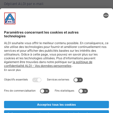
Dépliant ALDI par e-mail
Offres
Infos essentielles
Suivez ALDI Belgique
Textes marqués d'un astérisque et mentions légales
* Nous vendons ces articles temporairement et jusqu'à
épuisement des stocks. Nous comptons sur votre compréhension
au cas où, malgré le planning bien étudié, nous serions
prématurément en rupture de stock. Prix Recupel et TVA incl.
** Sur ce site, l’utilisation de la forme masculine a été adoptée