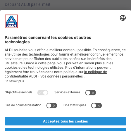
Dépliant ALDI par e-mail
Offres
Infos essentielles
Suivez ALDI Belgique
Textes marqués d'un astérisque et mentions légales
* Nous vendons ces articles temporairement et jusqu'à
épuisement des stocks. Nous comptons sur votre compréhension
au cas où, malgré le planning bien étudié, nous serions
prématurément en rupture de stock. Prix Recupel et TVA incl.
** Sur ce site, l’utilisation de la forme masculine a été adoptée