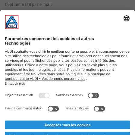
Dépliant ALDI par e-mail
Offres
Infos essentielles
Suivez ALDI Belgique
Textes marqués d'un astérisque et mentions légales
* Nous vendons ces articles temporairement et jusqu'à
épuisement des stocks. Nous comptons sur votre compréhension
au cas où, malgré le planning bien étudié, nous serions
prématurément en rupture de stock. Prix Recupel et TVA incl.
** Sur ce site, l’utilisation de la forme masculine a été adoptée