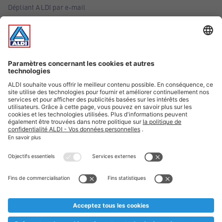
Dépliant ALDI par e-mail
Offres
Infos essentielles
Suivez ALDI Belgique
Textes marqués d'un astérisque et mentions légales
* Nous vendons ces articles temporairement et jusqu'à
épuisement des stocks. Nous comptons sur votre compréhension
au cas où, malgré le planning bien étudié, nous serions
prématurément en rupture de stock. Prix Recupel et TVA incl.
** Sur ce site, l’utilisation de la forme masculine a été adoptée