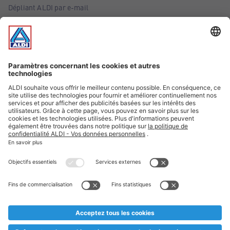
Dépliant ALDI par e-mail
Offres
Infos essentielles
Suivez ALDI Belgique
Textes marqués d'un astérisque et mentions légales
* Nous vendons ces articles temporairement et jusqu'à
épuisement des stocks. Nous comptons sur votre compréhension
au cas où, malgré le planning bien étudié, nous serions
prématurément en rupture de stock. Prix Recupel et TVA incl.
** Sur ce site, l’utilisation de la forme masculine a été adoptée