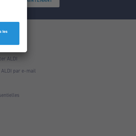
ce
ALDI
ter ALDI
 ALDI par e-mail
sentielles