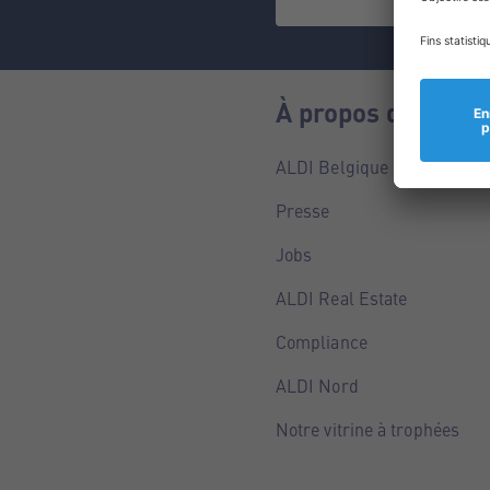
À propos de nous
ALDI Belgique
Presse
Jobs
ALDI Real Estate
Compliance
ALDI Nord
Notre vitrine à trophées