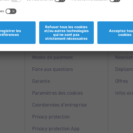
Informations
Servi
Magasins
Points 
Modes de paiement
Newslet
Foire aux questions
Dépliant
Garantie
Offres
Paramètres des cookies
Infos es
Coordonnées d'entreprise
Privacy protection
Privacy protection App