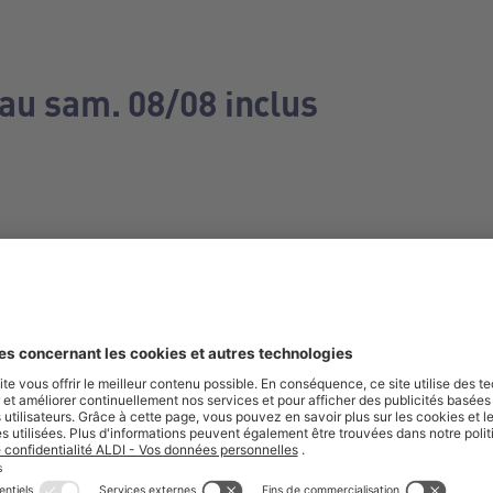
 au sam. 08/08 inclus
e manquez aucune de nos offres.
S