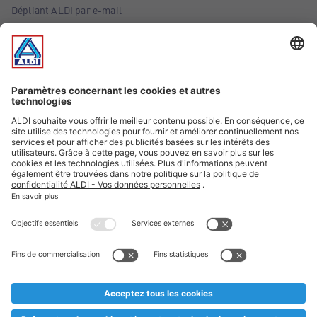
Dépliant ALDI par e-mail
Offres
Infos essentielles
Suivez ALDI Belgique
Textes marqués d'un astérisque et mentions légales
* Nous vendons ces articles temporairement et jusqu'à
épuisement des stocks. Nous comptons sur votre compréhension
au cas où, malgré le planning bien étudié, nous serions
prématurément en rupture de stock. Prix Recupel et TVA incl.
** Sur ce site, l’utilisation de la forme masculine a été adoptée