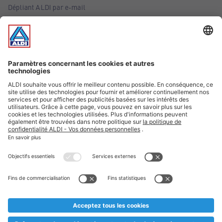
Dépliant ALDI par e-mail
Offres
Infos essentielles
Suivez ALDI Belgique
Textes marqués d'un astérisque et mentions légales
* Nous vendons ces articles temporairement et jusqu'à
épuisement des stocks. Nous comptons sur votre compréhension
au cas où, malgré le planning bien étudié, nous serions
prématurément en rupture de stock. Prix Recupel et TVA incl.
** Sur ce site, l’utilisation de la forme masculine a été adoptée