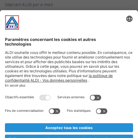
Dépliant ALDI par e-mail
Offres
Infos essentielles
Suivez ALDI Belgique
Textes marqués d'un astérisque et mentions légales
* Nous vendons ces articles temporairement et jusqu'à
épuisement des stocks. Nous comptons sur votre compréhension
au cas où, malgré le planning bien étudié, nous serions
prématurément en rupture de stock. Prix Recupel et TVA incl.
** Sur ce site, l’utilisation de la forme masculine a été adoptée