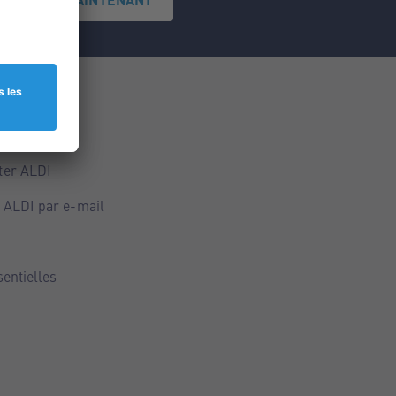
ce
ALDI
ter ALDI
 ALDI par e-mail
sentielles