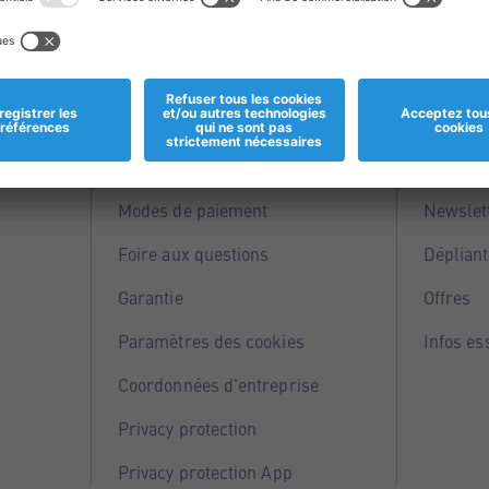
Informations
Servi
Magasins
Points 
Modes de paiement
Newslet
Foire aux questions
Dépliant
Garantie
Offres
Paramètres des cookies
Infos es
Coordonnées d'entreprise
Privacy protection
Privacy protection App