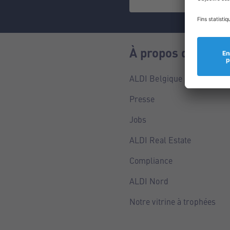
À propos de nous
ALDI Belgique
Presse
Jobs
ALDI Real Estate
Compliance
ALDI Nord
Notre vitrine à trophées