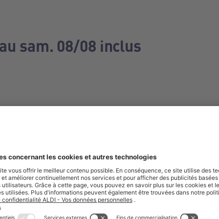
 au sam. 08/08 inclus
e manquez aucune de nos offres.
S