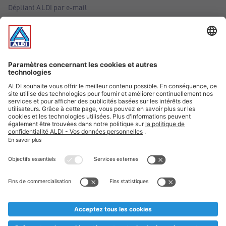
Dépliant ALDI par e-mail
Offres
Infos essentielles
Suivez ALDI Belgique
Textes marqués d'un astérisque et mentions légales
* Nous vendons ces articles temporairement et jusqu'à
épuisement des stocks. Nous comptons sur votre compréhension
au cas où, malgré le planning bien étudié, nous serions
prématurément en rupture de stock. Prix Recupel et TVA incl.
** Sur ce site, l’utilisation de la forme masculine a été adoptée