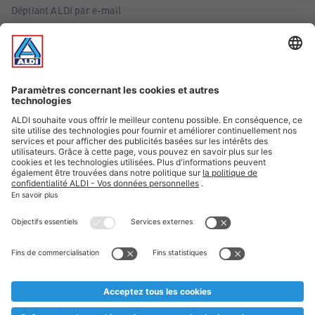
Dépliant ALDI par e-mail
Offres
Infos essentielles
Suivez ALDI Belgique
Textes marqués d'un astérisque et mentions légales
* Nous vendons ces articles temporairement et jusqu'à
épuisement des stocks. Nous comptons sur votre compréhension
au cas où, malgré le planning bien étudié, nous serions
prématurément en rupture de stock. Prix Recupel et TVA incl.
** Sur ce site, l’utilisation de la forme masculine a été adoptée