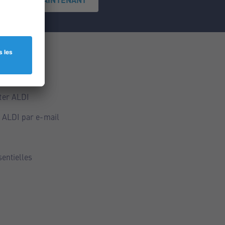
ce
ALDI
ter ALDI
 ALDI par e-mail
sentielles