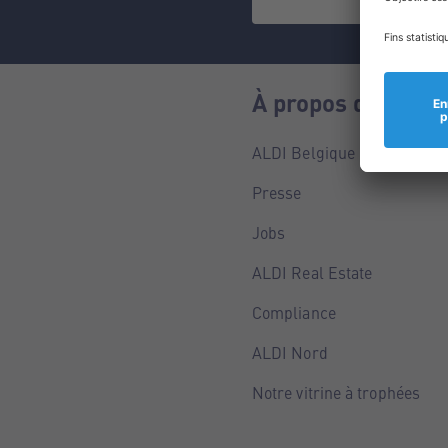
À propos de nous
ALDI Belgique
Presse
Jobs
ALDI Real Estate
Compliance
ALDI Nord
Notre vitrine à trophées