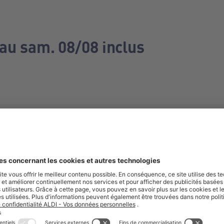
 au sam. 08/08 inclus
e manquez aucune de nos offres.
S