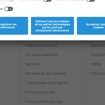
Informations
Servi
Magasins
Points 
Modes de paiement
Newslet
Foire aux questions
Dépliant
Garantie
Offres
Paramètres des cookies
Infos es
Coordonnées d'entreprise
Privacy protection
Privacy protection App