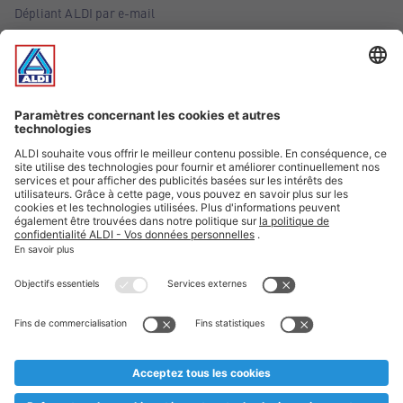
Dépliant ALDI par e-mail
Offres
Infos essentielles
Suivez ALDI Belgique
Textes marqués d'un astérisque et mentions légales
* Nous vendons ces articles temporairement et jusqu'à
épuisement des stocks. Nous comptons sur votre compréhension
au cas où, malgré le planning bien étudié, nous serions
prématurément en rupture de stock. Prix Recupel et TVA incl.
** Sur ce site, l’utilisation de la forme masculine a été adoptée