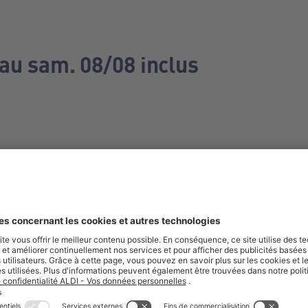
 au sam. 08/08 inclus
e manquez aucune de nos offres.
S