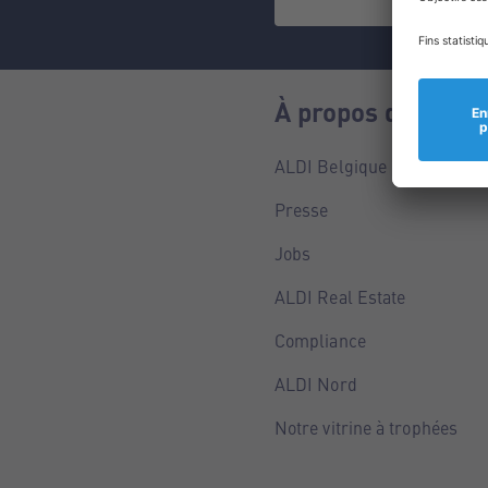
À propos de nous
ALDI Belgique
Presse
Jobs
ALDI Real Estate
Compliance
ALDI Nord
Notre vitrine à trophées