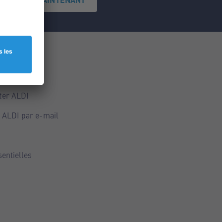
ce
ALDI
ter ALDI
 ALDI par e-mail
sentielles