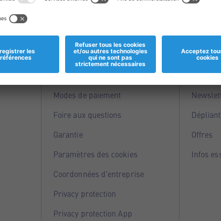
Informations
Servi
Magasins
Points 
Modes de paiement
Newslet
Foire aux questions
Dépliant
Garantie
Offres
Paramètres des cookies
Infos es
Coordonnées d'entreprise
Privacy protection
Privacy protection App