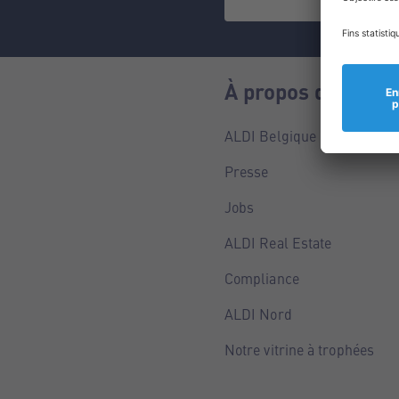
À propos de nous
ALDI Belgique
Presse
Jobs
ALDI Real Estate
Compliance
ALDI Nord
Notre vitrine à trophées