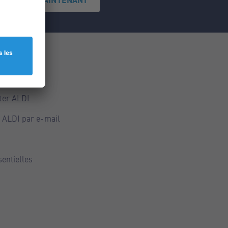
ce
ALDI
ter ALDI
 ALDI par e-mail
sentielles