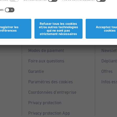
Informations
Servi
Magasins
Points 
Modes de paiement
Newslet
Foire aux questions
Dépliant
Garantie
Offres
Paramètres des cookies
Infos es
Coordonnées d'entreprise
Privacy protection
Privacy protection App