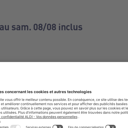
 au sam. 08/08 inclus
e manquez aucune de nos offres.
S