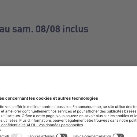
 au sam. 08/08 inclus
e manquez aucune de nos offres.
S