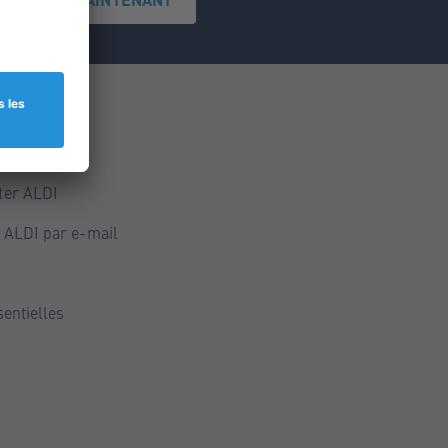
ce
ALDI
ter ALDI
 ALDI par e-mail
sentielles