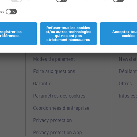
Informations
Servi
Magasins
Points 
Modes de paiement
Newslet
Foire aux questions
Dépliant
Garantie
Offres
Paramètres des cookies
Infos es
Coordonnées d'entreprise
Privacy protection
Privacy protection App