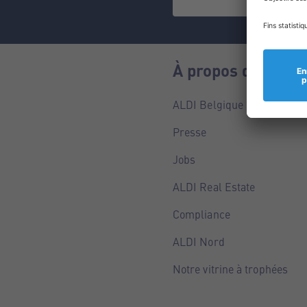
À propos de nous
ALDI Belgique
Presse
Jobs
ALDI Real Estate
Compliance
ALDI Nord
Notre vitrine à trophées