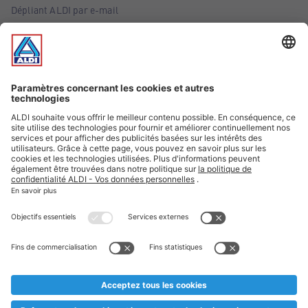
Dépliant ALDI par e-mail
Offres
Infos essentielles
Suivez ALDI Belgique
Textes marqués d'un astérisque et mentions légales
* Nous vendons ces articles temporairement et jusqu'à
épuisement des stocks. Nous comptons sur votre compréhension
au cas où, malgré le planning bien étudié, nous serions
prématurément en rupture de stock. Prix Recupel et TVA incl.
** Sur ce site, l’utilisation de la forme masculine a été adoptée