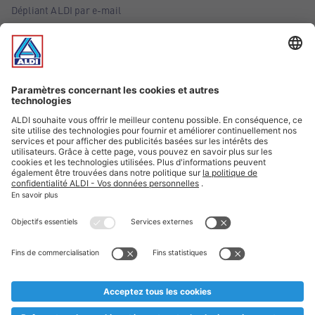
Dépliant ALDI par e-mail
Offres
Infos essentielles
Suivez ALDI Belgique
Textes marqués d'un astérisque et mentions légales
* Nous vendons ces articles temporairement et jusqu'à
épuisement des stocks. Nous comptons sur votre compréhension
au cas où, malgré le planning bien étudié, nous serions
prématurément en rupture de stock. Prix Recupel et TVA incl.
** Sur ce site, l’utilisation de la forme masculine a été adoptée