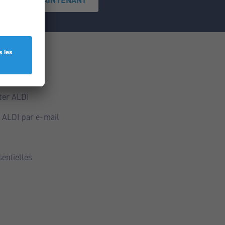
ce
ALDI
ter ALDI
 ALDI par e-mail
sentielles