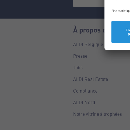
À propos de nous
ALDI Belgique
Presse
Jobs
ALDI Real Estate
Compliance
ALDI Nord
Notre vitrine à trophées