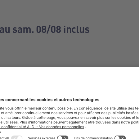
 au sam. 08/08 inclus
e manquez aucune de nos offres.
S