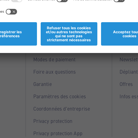
Informations
Servi
Magasins
Points 
Modes de paiement
Newslet
Foire aux questions
Dépliant
Garantie
Offres
Paramètres des cookies
Infos es
Coordonnées d'entreprise
Privacy protection
Privacy protection App