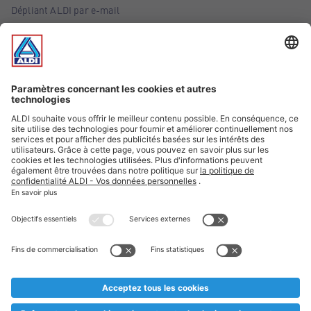
Dépliant ALDI par e-mail
Offres
Infos essentielles
Suivez ALDI Belgique
Textes marqués d'un astérisque et mentions légales
* Nous vendons ces articles temporairement et jusqu'à
épuisement des stocks. Nous comptons sur votre compréhension
au cas où, malgré le planning bien étudié, nous serions
prématurément en rupture de stock. Prix Recupel et TVA incl.
** Sur ce site, l’utilisation de la forme masculine a été adoptée