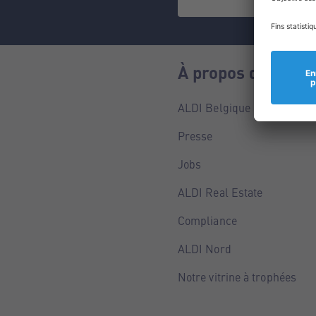
À propos de nous
ALDI Belgique
Presse
Jobs
ALDI Real Estate
Compliance
ALDI Nord
Notre vitrine à trophées