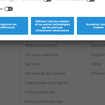
Informations
Servi
Magasins
Points 
Modes de paiement
Newslet
Foire aux questions
Dépliant
Garantie
Offres
Paramètres des cookies
Infos es
Coordonnées d'entreprise
Privacy protection
Privacy protection App