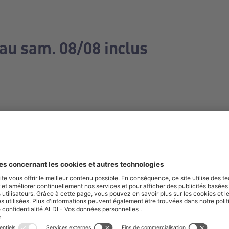
 au sam. 08/08 inclus
e manquez aucune de nos offres.
S