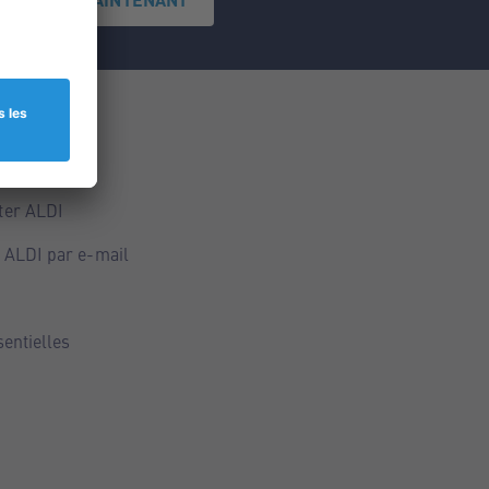
ce
ALDI
ter ALDI
 ALDI par e-mail
sentielles