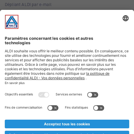
Dépliant ALDI par e-mail
Offres
Infos essentielles
Suivez ALDI Belgique
Textes marqués d'un astérisque et mentions légales
* Nous vendons ces articles temporairement et jusqu'à
épuisement des stocks. Nous comptons sur votre compréhension
au cas où, malgré le planning bien étudié, nous serions
prématurément en rupture de stock. Prix Recupel et TVA incl.
** Sur ce site, l’utilisation de la forme masculine a été adoptée