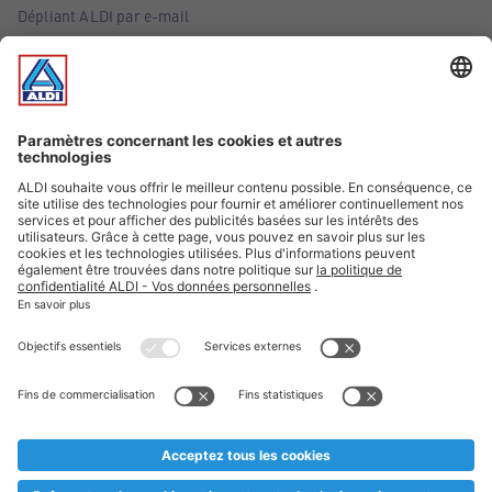
Dépliant ALDI par e-mail
Offres
Infos essentielles
Suivez ALDI Belgique
Textes marqués d'un astérisque et mentions légales
* Nous vendons ces articles temporairement et jusqu'à
épuisement des stocks. Nous comptons sur votre compréhension
au cas où, malgré le planning bien étudié, nous serions
prématurément en rupture de stock. Prix Recupel et TVA incl.
** Sur ce site, l’utilisation de la forme masculine a été adoptée