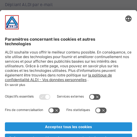
Dépliant ALDI par e-mail
Offres
Infos essentielles
Suivez ALDI Belgique
Textes marqués d'un astérisque et mentions légales
* Nous vendons ces articles temporairement et jusqu'à
épuisement des stocks. Nous comptons sur votre compréhension
au cas où, malgré le planning bien étudié, nous serions
prématurément en rupture de stock. Prix Recupel et TVA incl.
** Sur ce site, l’utilisation de la forme masculine a été adoptée