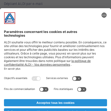
Dépliant ALDI par e-mail
Offres
Infos essentielles
Suivez ALDI Belgique
Textes marqués d'un astérisque et mentions légales
* Nous vendons ces articles temporairement et jusqu'à
épuisement des stocks. Nous comptons sur votre compréhension
au cas où, malgré le planning bien étudié, nous serions
prématurément en rupture de stock. Prix Recupel et TVA incl.
** Sur ce site, l’utilisation de la forme masculine a été adoptée