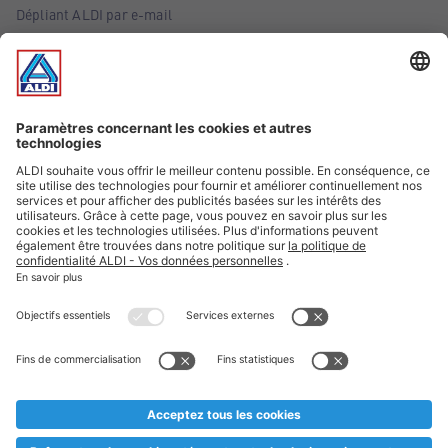
Dépliant ALDI par e-mail
Offres
Infos essentielles
Suivez ALDI Belgique
Textes marqués d'un astérisque et mentions légales
* Nous vendons ces articles temporairement et jusqu'à
épuisement des stocks. Nous comptons sur votre compréhension
au cas où, malgré le planning bien étudié, nous serions
prématurément en rupture de stock. Prix Recupel et TVA incl.
** Sur ce site, l’utilisation de la forme masculine a été adoptée