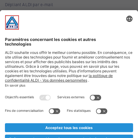
Dépliant ALDI par e-mail
Offres
Infos essentielles
Suivez ALDI Belgique
Textes marqués d'un astérisque et mentions légales
* Nous vendons ces articles temporairement et jusqu'à
épuisement des stocks. Nous comptons sur votre compréhension
au cas où, malgré le planning bien étudié, nous serions
prématurément en rupture de stock. Prix Recupel et TVA incl.
** Sur ce site, l’utilisation de la forme masculine a été adoptée