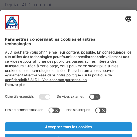
Dépliant ALDI par e-mail
Offres
Infos essentielles
Suivez ALDI Belgique
Textes marqués d'un astérisque et mentions légales
* Nous vendons ces articles temporairement et jusqu'à
épuisement des stocks. Nous comptons sur votre compréhension
au cas où, malgré le planning bien étudié, nous serions
prématurément en rupture de stock. Prix Recupel et TVA incl.
** Sur ce site, l’utilisation de la forme masculine a été adoptée