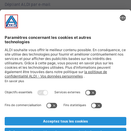
Dépliant ALDI par e-mail
Offres
Infos essentielles
Suivez ALDI Belgique
Textes marqués d'un astérisque et mentions légales
* Nous vendons ces articles temporairement et jusqu'à
épuisement des stocks. Nous comptons sur votre compréhension
au cas où, malgré le planning bien étudié, nous serions
prématurément en rupture de stock. Prix Recupel et TVA incl.
** Sur ce site, l’utilisation de la forme masculine a été adoptée