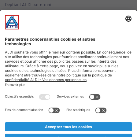
Dépliant ALDI par e-mail
Offres
Infos essentielles
Suivez ALDI Belgique
Textes marqués d'un astérisque et mentions légales
* Nous vendons ces articles temporairement et jusqu'à
épuisement des stocks. Nous comptons sur votre compréhension
au cas où, malgré le planning bien étudié, nous serions
prématurément en rupture de stock. Prix Recupel et TVA incl.
** Sur ce site, l’utilisation de la forme masculine a été adoptée