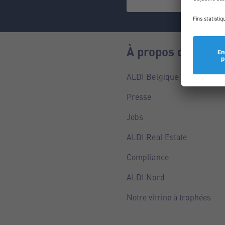
À propos de nous
ALDI Belgique
Presse
Jobs
ALDI Real Estate
Compliance
ALDI Nord
Notre vitrine à trophées