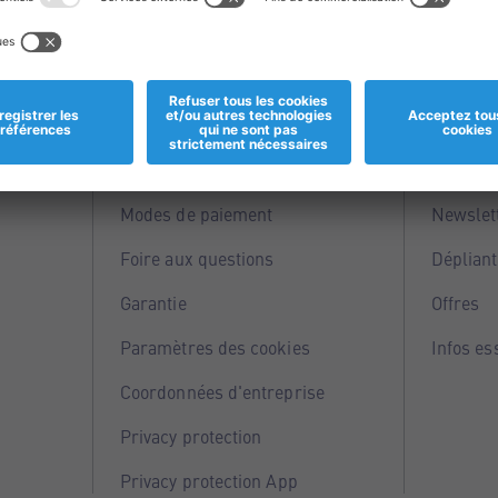
Informations
Servi
Magasins
Points 
Modes de paiement
Newslet
Foire aux questions
Dépliant
Garantie
Offres
Paramètres des cookies
Infos es
Coordonnées d'entreprise
Privacy protection
Privacy protection App