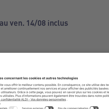
au ven. 14/08 inclus
e manquez aucune de nos offres.
S