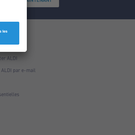
ce
ALDI
ter ALDI
 ALDI par e-mail
sentielles