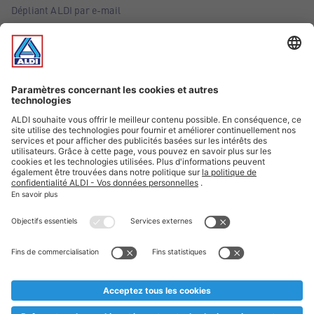
Dépliant ALDI par e-mail
Offres
Infos essentielles
Suivez ALDI Belgique
Textes marqués d'un astérisque et mentions légales
* Nous vendons ces articles temporairement et jusqu'à
épuisement des stocks. Nous comptons sur votre compréhension
au cas où, malgré le planning bien étudié, nous serions
prématurément en rupture de stock. Prix Recupel et TVA incl.
** Sur ce site, l’utilisation de la forme masculine a été adoptée