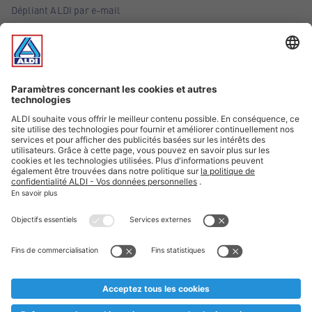
Dépliant ALDI par e-mail
Offres
Infos essentielles
Suivez ALDI Belgique
Textes marqués d'un astérisque et mentions légales
* Nous vendons ces articles temporairement et jusqu'à
épuisement des stocks. Nous comptons sur votre compréhension
au cas où, malgré le planning bien étudié, nous serions
prématurément en rupture de stock. Prix Recupel et TVA incl.
** Sur ce site, l’utilisation de la forme masculine a été adoptée