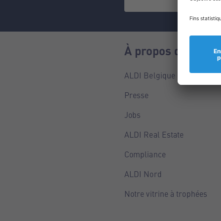
À propos de nous
ALDI Belgique
Presse
Jobs
ALDI Real Estate
Compliance
ALDI Nord
Notre vitrine à trophées