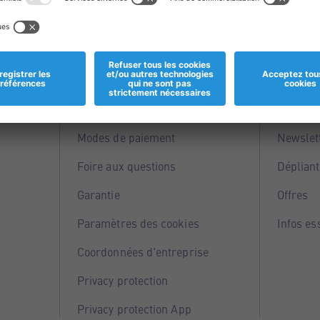
Informations
Servi
Magasins
Points 
Modes de paiement
Newslet
Foire aux questions
Dépliant
Garantie
Offres
Paramètres des cookies
Infos es
Coordonnées d'entreprise
Privacy protection
Privacy protection App