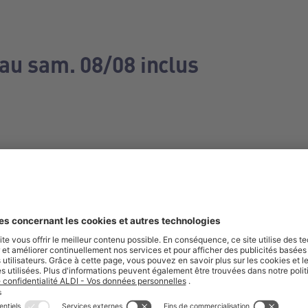
 au sam. 08/08 inclus
e manquez aucune de nos offres.
S