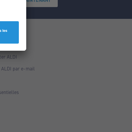
ce
ALDI
ter ALDI
 ALDI par e-mail
sentielles