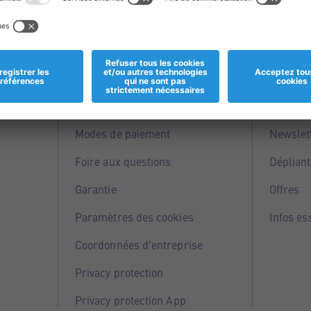
Informations
Servi
Magasins
Points 
Modes de paiement
Newslet
Foire aux questions
Dépliant
Garantie
Offres
Paramètres des cookies
Infos es
Coordonnées d'entreprise
Privacy protection
Privacy protection App