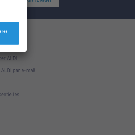
ce
ALDI
ter ALDI
 ALDI par e-mail
sentielles