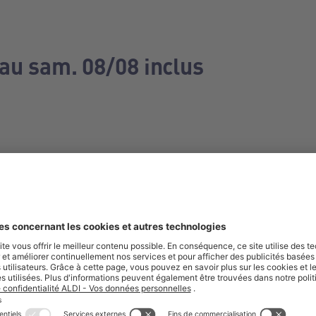
 au sam. 08/08 inclus
e manquez aucune de nos offres.
S