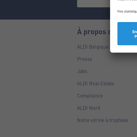
À propos de nous
ALDI Belgique
Presse
Jobs
ALDI Real Estate
Compliance
ALDI Nord
Notre vitrine à trophées